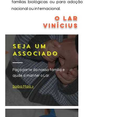
famílias biológicas ou para adoção
nacional ou internacional.
O LAR
VINíCIUS
SEJA UM
ASSOCIADO
Faça parte da nossa família e
ajude a
manter o Lar.
Saiba Mais >