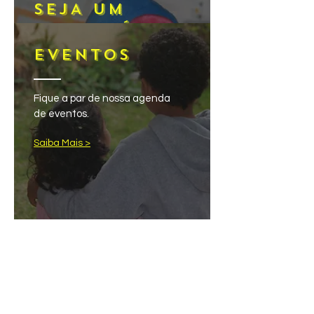
SEJA UM
VOLUNTÁRIO
EVENTOS
Gosta de crianças e tem
vontade de ajudar?
Fique a par de nossa agenda
de eventos.
Saiba Mais >
Saiba Mais >