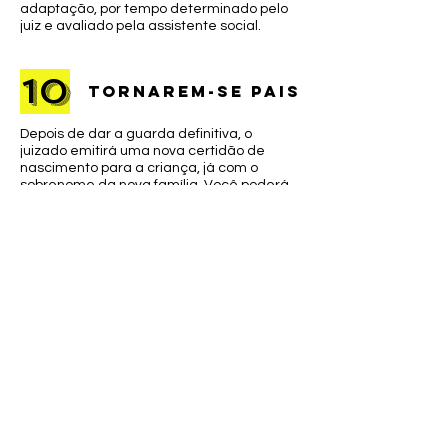
adaptação, por tempo determinado pelo
juiz e avaliado pela assistente social.
10
tornarem-se pais
Depois de dar a guarda definitiva, o
juizado emitirá uma nova certidão de
nascimento para a criança, já com o
sobrenome da nova família. Você poderá
trocar também o primeiro nome dela.
E, por fim,
lembre-se
do mais importante:
o vínculo de
amor não
depende da
genética