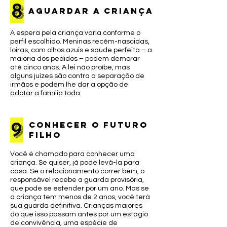
8
aguardar a criança
A espera pela criança varia conforme o
perfil escolhido. Meninas recém-nascidas,
loiras, com olhos azuis e saúde perfeita – a
maioria dos pedidos – podem demorar
até cinco anos. A lei não proíbe, mas
alguns juízes são contra a separação de
irmãos e podem lhe dar a opção de
adotar a família toda.
9
conhecer o futuro
filho
Você é chamado para conhecer uma
criança. Se quiser, já pode levá-la para
casa. Se o relacionamento correr bem, o
responsável recebe a guarda provisória,
que pode se estender por um ano. Mas se
a criança tem menos de 2 anos, você terá
sua guarda definitiva. Crianças maiores
do que isso passam antes por um estágio
de convivência, uma espécie de