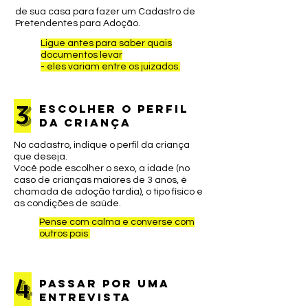
de sua casa para fazer um Cadastro de
Pretendentes para Adoção.
Ligue antes para saber quais
documentos levar
- eles variam entre os juizados.
3
escolher o perfil
da criança
No cadastro, indique o perfil da criança
que deseja.
Você pode escolher o sexo, a idade (no
caso de crianças maiores de 3 anos, é
chamada de adoção tardia), o tipo físico e
as condições de saúde.
Pense com calma e converse com
outros pais
4
passar por uma
entrevista